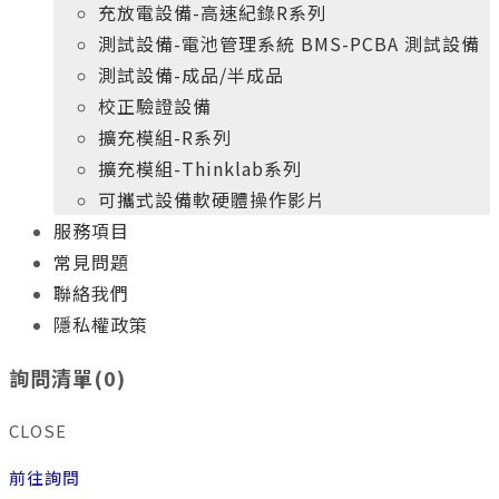
充放電設備-高速紀錄R系列
測試設備-電池管理系統 BMS-PCBA 測試設備
測試設備-成品/半成品
校正驗證設備
擴充模組-R系列
擴充模組-Thinklab系列
可攜式設備軟硬體操作影片
服務項目
常見問題
聯絡我們
隱私權政策
+
年
專業實務經驗
10
詢問清單(
0
)
新科電力的產品開發團隊
給您最高品質、最具價格競爭力的產品
CLOSE
+
年
專業實務經驗
10
前往詢問