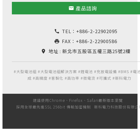
產品諮詢
email
TEL：
+886-2-22902095
call
FAX：+886-2-22900586
print
地址 : 新北市五股區五權三路25號2樓
location_on
#大型電池組 #大型電池組解決方案 #鋰電池 #充放電設備 #BMS #電
成 #高精度 #客製化 #高功率 #微電流 #可攜式 #新科電力
建議使用Chrome、Firefox、Safari最新版本瀏覽
採用全球最先進SSL 256bit 傳輸加密機制
新科電力科技股份有限公