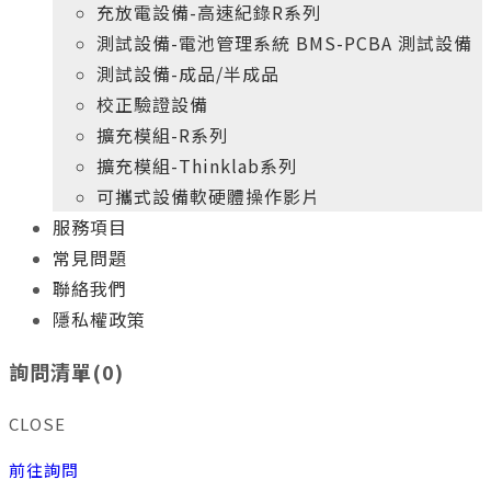
充放電設備-高速紀錄R系列
測試設備-電池管理系統 BMS-PCBA 測試設備
測試設備-成品/半成品
校正驗證設備
擴充模組-R系列
擴充模組-Thinklab系列
可攜式設備軟硬體操作影片
服務項目
常見問題
聯絡我們
隱私權政策
+
年
專業實務經驗
10
詢問清單(
0
)
新科電力的產品開發團隊
給您最高品質、最具價格競爭力的產品
CLOSE
+
年
專業實務經驗
10
前往詢問