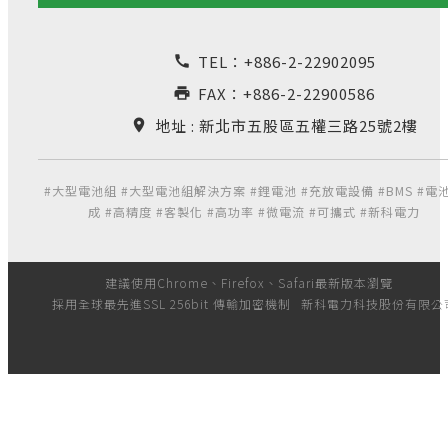
TEL：
+886-2-22902095
call
FAX：+886-2-22900586
print
地址 : 新北市五股區五權三路25號2樓
location_on
#大型電池組 #大型電池組解決方案 #鋰電池 #充放電設備 #BMS #電
成 #高精度 #客製化 #高功率 #微電流 #可攜式 #新科電力
建議使用Chrome、Firefox、Safari最新版本瀏覽
採用全球最先進SSL 256bit 傳輸加密機制
新科電力科技股份有限公